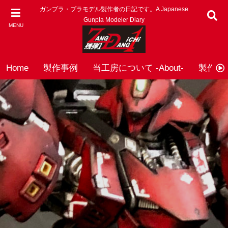
ガンプラ・プラモデル製作者の日記です。A Japanese
Gunpla Modeler Diary
MENU
Home
製作事例
当工房について -About-
製作依頼