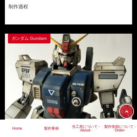
制作過程
ガンダム Gundam
2016-02-14
当工房について -
製作依頼について -
Home
製作事例
About-
Order-
RX-79［G］陸戦型ガンダム シローアマダ機 完成