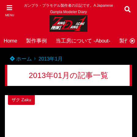
ガンプラ・プラモデル製作者の日記です。A Japanese
Gunpla Modeler Diary
MENU
Home
製作事例
当工房について -About-
製作依頼
ホーム
2013年1月
2013年01月の記事一覧
ザク Zaku