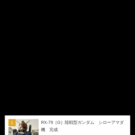
RX-79［G］陸戦型ガンダム シローアマダ
機 完成