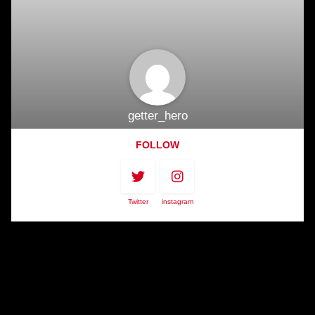
getter_hero
FOLLOW
Twitter
instagram