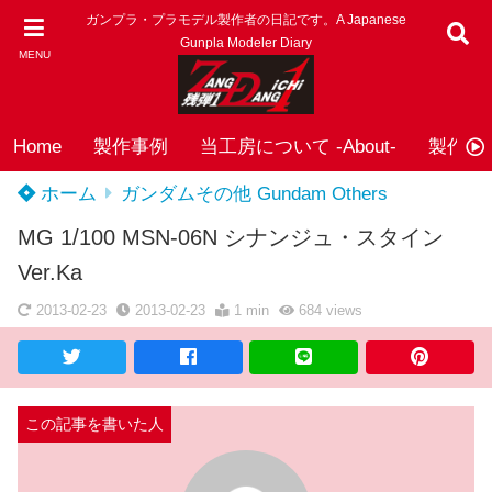
ガンプラ・プラモデル製作者の日記です。A Japanese
Gunpla Modeler Diary
MENU
Home
製作事例
当工房について -About-
製作依頼
ホーム
ガンダムその他 Gundam Others
MG 1/100 MSN-06N シナンジュ・スタイン
Ver.Ka
2013-02-23
2013-02-23
1 min
684
views