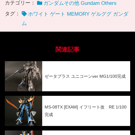
カテゴリー：
ガンダムその他 Gundam Others
タグ：
ホワイト ゲート MEMORY ゲルググ ガンダ
ム
関連記事
ゼータプラス ユニコーンver MG1/100完成
MS-08TX [EXAM] イフリート改 RE 1/100
完成