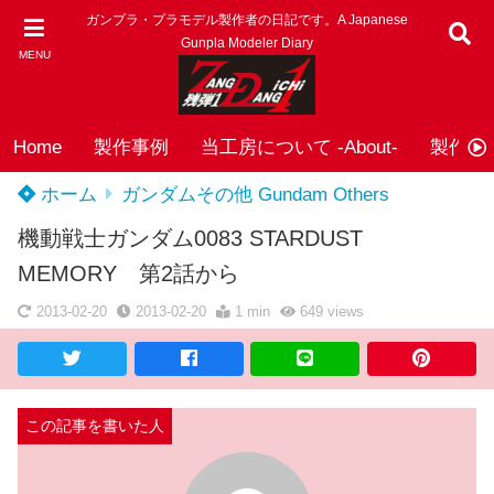
ガンプラ・プラモデル製作者の日記です。A Japanese
Gunpla Modeler Diary
MENU
Home
製作事例
当工房について -About-
製作依頼
ホーム
ガンダムその他 Gundam Others
機動戦士ガンダム0083 STARDUST
MEMORY 第2話から
2013-02-20
2013-02-20
1 min
649
views