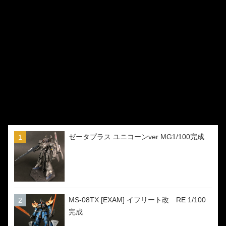
ゼータプラス ユニコーンver MG1/100完成
MS-08TX [EXAM] イフリート改 RE 1/100
完成