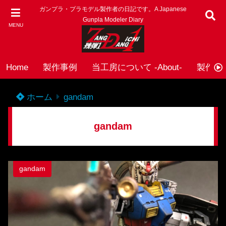
ガンプラ・プラモデル製作者の日記です。A Japanese
Gunpla Modeler Diary
MENU
Home
製作事例
当工房について -About-
製作依頼
ホーム
gandam
gandam
gandam