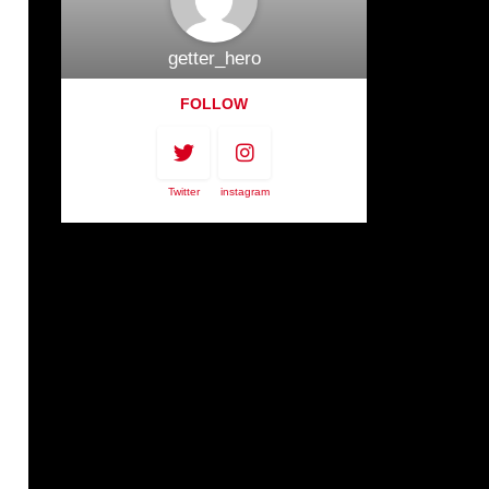
getter_hero
FOLLOW
Twitter
instagram