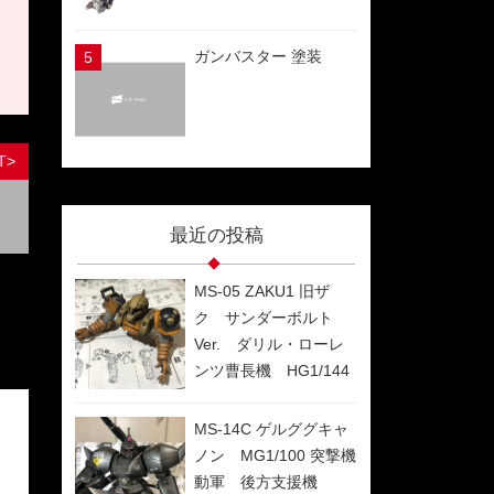
ガンバスター 塗装
T>
最近の投稿
MS-05 ZAKU1 旧ザ
ク サンダーボルト
Ver. ダリル・ローレ
ンツ曹長機 HG1/144
制作過程
MS-14C ゲルググキャ
ノン MG1/100 突撃機
動軍 後方支援機