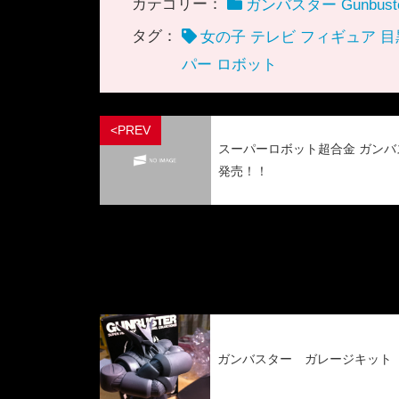
カテゴリー：
ガンバスター Gunbust
タグ：
女の子 テレビ フィギュア 目黒
パー ロボット
<PREV
スーパーロボット超合金 ガンバ
発売！！
ガンバスター ガレージキット