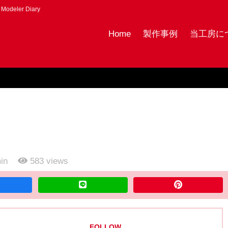
eler Diary
Home
製作事例
当工房につい
in
583
views
FOLLOW