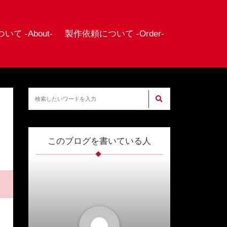
て -About-
製作依頼について -Order-
このブログを書いている人