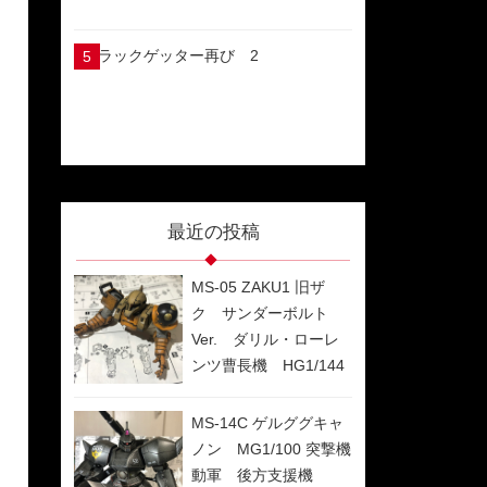
ブラックゲッター再び 2
最近の投稿
MS-05 ZAKU1 旧ザ
ク サンダーボルト
Ver. ダリル・ローレ
ンツ曹長機 HG1/144
制作過程
MS-14C ゲルググキャ
ノン MG1/100 突撃機
動軍 後方支援機