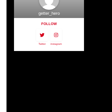
getter_hero
FOLLOW
Twitter
instagram