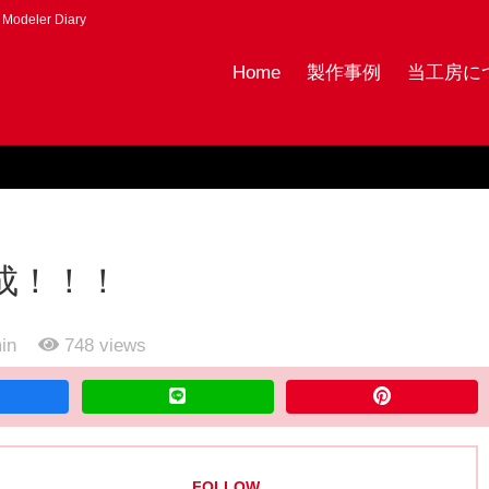
eler Diary
Home
製作事例
当工房につい
成！！！
in
748
views
FOLLOW