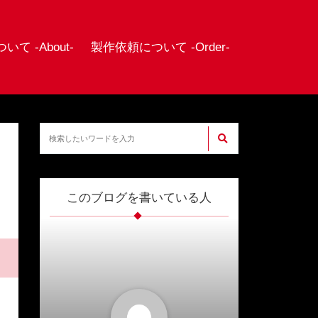
て -About-
製作依頼について -Order-
このブログを書いている人