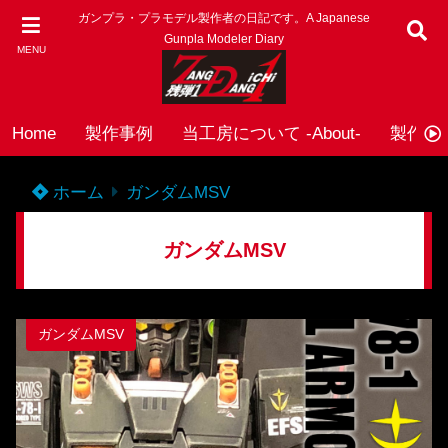
ガンプラ・プラモデル製作者の日記です。A Japanese
Gunpla Modeler Diary
MENU
Home
製作事例
当工房について -About-
製作依頼
ホーム
ガンダムMSV
ガンダムMSV
ガンダムMSV